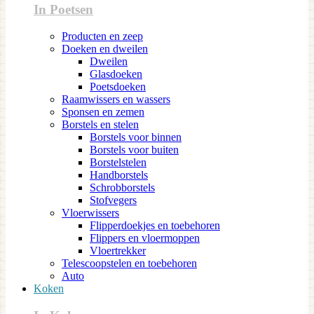
In Poetsen
Producten en zeep
Doeken en dweilen
Dweilen
Glasdoeken
Poetsdoeken
Raamwissers en wassers
Sponsen en zemen
Borstels en stelen
Borstels voor binnen
Borstels voor buiten
Borstelstelen
Handborstels
Schrobborstels
Stofvegers
Vloerwissers
Flipperdoekjes en toebehoren
Flippers en vloermoppen
Vloertrekker
Telescoopstelen en toebehoren
Auto
Koken