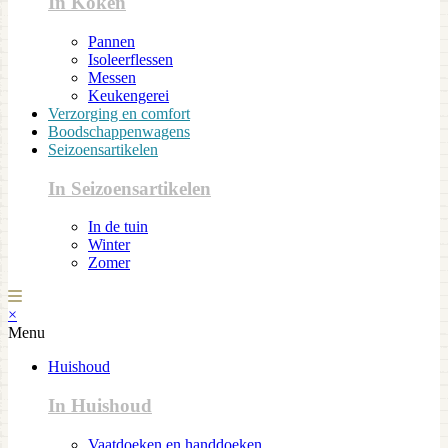
In Koken
Pannen
Isoleerflessen
Messen
Keukengerei
Verzorging en comfort
Boodschappenwagens
Seizoensartikelen
In Seizoensartikelen
In de tuin
Winter
Zomer
×
Menu
Huishoud
In Huishoud
Vaatdoeken en handdoeken