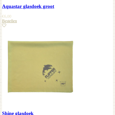
Aquastar glasdoek groot
€
6,00
Bestellen
Shine glasdoek