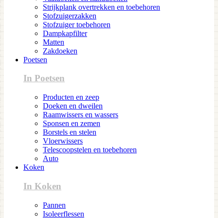
Strijkplank overtrekken en toebehoren
Stofzuigerzakken
Stofzuiger toebehoren
Dampkapfilter
Matten
Zakdoeken
Poetsen
In Poetsen
Producten en zeep
Doeken en dweilen
Raamwissers en wassers
Sponsen en zemen
Borstels en stelen
Vloerwissers
Telescoopstelen en toebehoren
Auto
Koken
In Koken
Pannen
Isoleerflessen