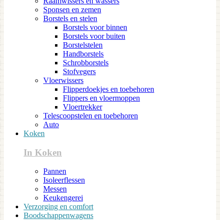
Raamwissers en wassers
Sponsen en zemen
Borstels en stelen
Borstels voor binnen
Borstels voor buiten
Borstelstelen
Handborstels
Schrobborstels
Stofvegers
Vloerwissers
Flipperdoekjes en toebehoren
Flippers en vloermoppen
Vloertrekker
Telescoopstelen en toebehoren
Auto
Koken
In Koken
Pannen
Isoleerflessen
Messen
Keukengerei
Verzorging en comfort
Boodschappenwagens