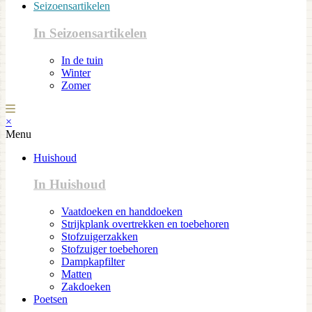
Seizoensartikelen
In Seizoensartikelen
In de tuin
Winter
Zomer
×
Menu
Huishoud
In Huishoud
Vaatdoeken en handdoeken
Strijkplank overtrekken en toebehoren
Stofzuigerzakken
Stofzuiger toebehoren
Dampkapfilter
Matten
Zakdoeken
Poetsen