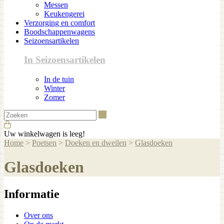
Messen
Keukengerei
Verzorging en comfort
Boodschappenwagens
Seizoensartikelen
In Seizoensartikelen
In de tuin
Winter
Zomer
Zoeken
Uw winkelwagen is leeg!
Home
>
Poetsen
>
Doeken en dweilen
>
Glasdoeken
Glasdoeken
Informatie
Over ons