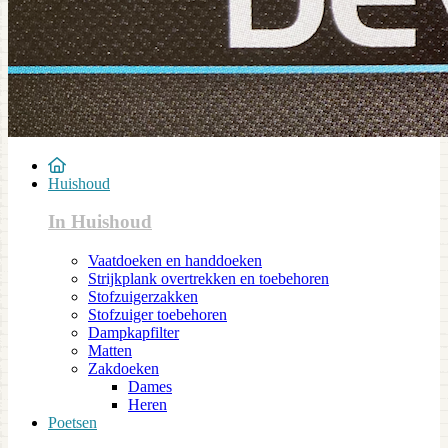
Huishoud
In Huishoud
Vaatdoeken en handdoeken
Strijkplank overtrekken en toebehoren
Stofzuigerzakken
Stofzuiger toebehoren
Dampkapfilter
Matten
Zakdoeken
Dames
Heren
Poetsen