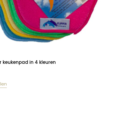
er keukenpad in 4 kleuren
0
llen