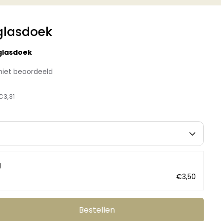
glasdoek
glasdoek
niet beoordeeld
€3,31
g
€3,50
Bestellen