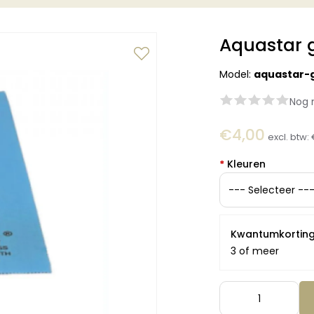
Aquastar 
Model:
aquastar-
Nog 
€4,00
excl. btw:
*
Kleuren
Kwantumkortin
3 of meer