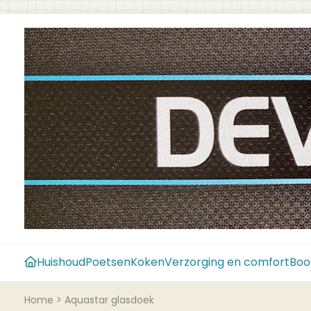
Huishoud
Poetsen
Koken
Verzorging en comfort
Boo
Home
>
Aquastar glasdoek