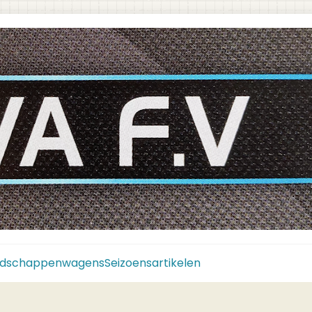
dschappenwagens
Seizoensartikelen