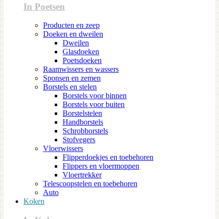
In Poetsen
Producten en zeep
Doeken en dweilen
Dweilen
Glasdoeken
Poetsdoeken
Raamwissers en wassers
Sponsen en zemen
Borstels en stelen
Borstels voor binnen
Borstels voor buiten
Borstelstelen
Handborstels
Schrobborstels
Stofvegers
Vloerwissers
Flipperdoekjes en toebehoren
Flippers en vloermoppen
Vloertrekker
Telescoopstelen en toebehoren
Auto
Koken