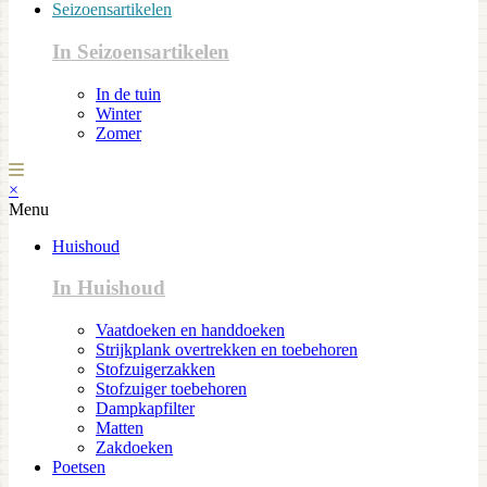
Seizoensartikelen
In Seizoensartikelen
In de tuin
Winter
Zomer
×
Menu
Huishoud
In Huishoud
Vaatdoeken en handdoeken
Strijkplank overtrekken en toebehoren
Stofzuigerzakken
Stofzuiger toebehoren
Dampkapfilter
Matten
Zakdoeken
Poetsen