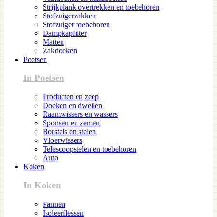
Strijkplank overtrekken en toebehoren
Stofzuigerzakken
Stofzuiger toebehoren
Dampkapfilter
Matten
Zakdoeken
Poetsen
In Poetsen
Producten en zeep
Doeken en dweilen
Raamwissers en wassers
Sponsen en zemen
Borstels en stelen
Vloerwissers
Telescoopstelen en toebehoren
Auto
Koken
In Koken
Pannen
Isoleerflessen