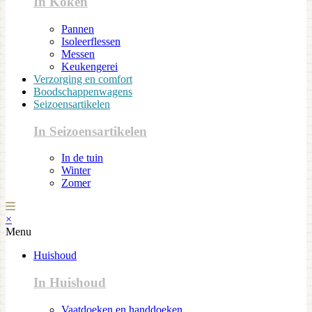
In Koken
Pannen
Isoleerflessen
Messen
Keukengerei
Verzorging en comfort
Boodschappenwagens
Seizoensartikelen
In Seizoensartikelen
In de tuin
Winter
Zomer
×
Menu
Huishoud
In Huishoud
Vaatdoeken en handdoeken