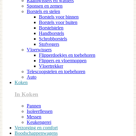
Raamwissers en wassers
Sponsen en zemen
Borstels en stelen
Borstels voor binnen
Borstels voor buiten
Borstelstelen
Handborstels
Schrobborstels
Stofvegers
Vloerwissers
Flipperdoekjes en toebehoren
Flippers en vloermoppen
Vloertrekker
Telescoopstelen en toebehoren
Auto
Koken
In Koken
Pannen
Isoleerflessen
Messen
Keukengerei
Verzorging en comfort
Boodschappenwagens