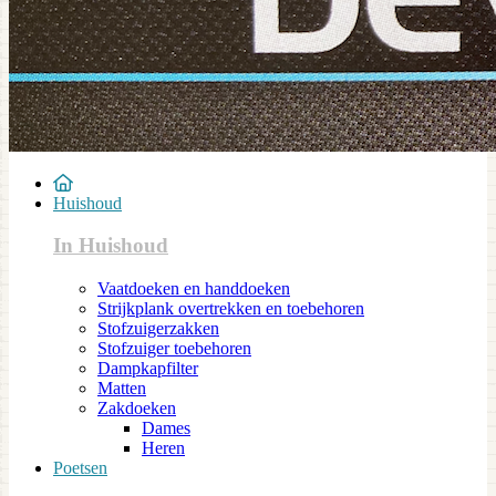
Huishoud
In Huishoud
Vaatdoeken en handdoeken
Strijkplank overtrekken en toebehoren
Stofzuigerzakken
Stofzuiger toebehoren
Dampkapfilter
Matten
Zakdoeken
Dames
Heren
Poetsen