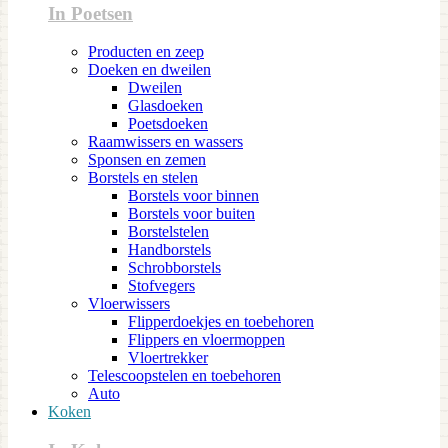
In Poetsen
Producten en zeep
Doeken en dweilen
Dweilen
Glasdoeken
Poetsdoeken
Raamwissers en wassers
Sponsen en zemen
Borstels en stelen
Borstels voor binnen
Borstels voor buiten
Borstelstelen
Handborstels
Schrobborstels
Stofvegers
Vloerwissers
Flipperdoekjes en toebehoren
Flippers en vloermoppen
Vloertrekker
Telescoopstelen en toebehoren
Auto
Koken