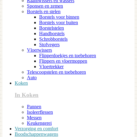
Raamwissers en wassers
Sponsen en zemen
Borstels en stelen
Borstels voor binnen
Borstels voor buiten
Borstelstelen
Handborstels
Schrobborstels
Stofvegers
Vloerwissers
Flipperdoekjes en toebehoren
Flippers en vloermoppen
Vloertrekker
Telescoopstelen en toebehoren
Auto
Koken
In Koken
Pannen
Isoleerflessen
Messen
Keukengerei
Verzorging en comfort
Boodschappenwagens