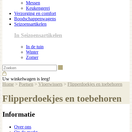
Messen
Keukengerei
Verzorging en comfort
Boodschappenwagens
Seizoensartikelen
In Seizoensartikelen
In de tuin
Winter
Zomer
Zoeken
Uw winkelwagen is leeg!
Home
>
Poetsen
>
Vloerwissers
>
Flipperdoekjes en toebehoren
Flipperdoekjes en toebehoren
Informatie
Over ons