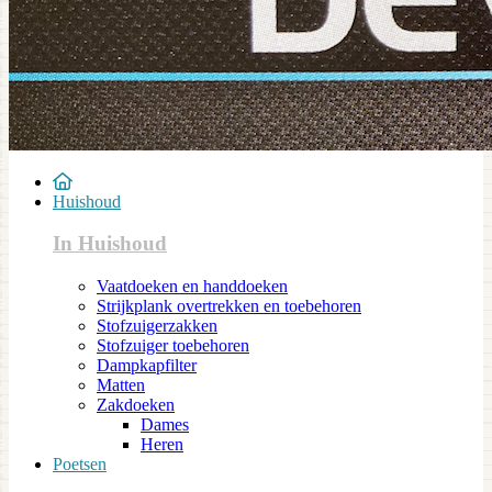
Huishoud
In Huishoud
Vaatdoeken en handdoeken
Strijkplank overtrekken en toebehoren
Stofzuigerzakken
Stofzuiger toebehoren
Dampkapfilter
Matten
Zakdoeken
Dames
Heren
Poetsen