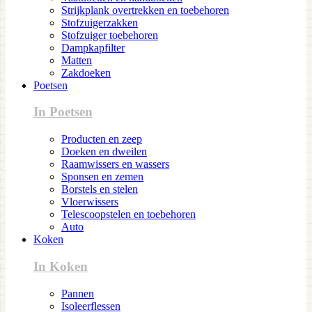
Strijkplank overtrekken en toebehoren
Stofzuigerzakken
Stofzuiger toebehoren
Dampkapfilter
Matten
Zakdoeken
Poetsen
In Poetsen
Producten en zeep
Doeken en dweilen
Raamwissers en wassers
Sponsen en zemen
Borstels en stelen
Vloerwissers
Telescoopstelen en toebehoren
Auto
Koken
In Koken
Pannen
Isoleerflessen