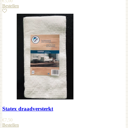
€
5,00
Bestellen
Statex draadversterkt
€
7,50
Bestellen