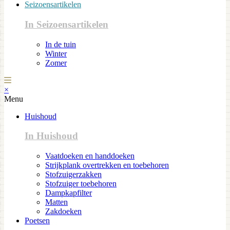
Seizoensartikelen
In Seizoensartikelen
In de tuin
Winter
Zomer
×
Menu
Huishoud
In Huishoud
Vaatdoeken en handdoeken
Strijkplank overtrekken en toebehoren
Stofzuigerzakken
Stofzuiger toebehoren
Dampkapfilter
Matten
Zakdoeken
Poetsen