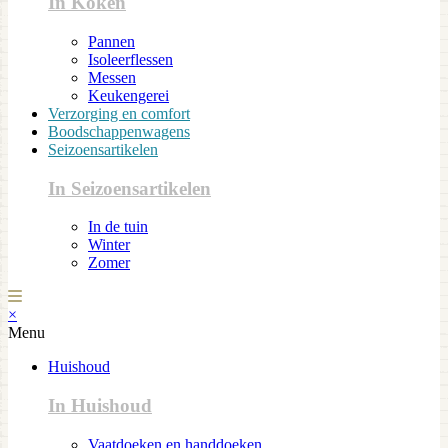
In Koken
Pannen
Isoleerflessen
Messen
Keukengerei
Verzorging en comfort
Boodschappenwagens
Seizoensartikelen
In Seizoensartikelen
In de tuin
Winter
Zomer
×
Menu
Huishoud
In Huishoud
Vaatdoeken en handdoeken