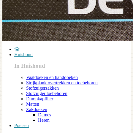
Huishoud
In Huishoud
Vaatdoeken en handdoeken
Strijkplank overtrekken en toebehoren
Stofzuigerzakken
Stofzuiger toebehoren
Dampkapfilter
Matten
Zakdoeken
Dames
Heren
Poetsen