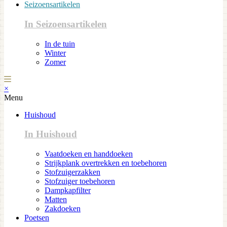
Seizoensartikelen
In Seizoensartikelen
In de tuin
Winter
Zomer
×
Menu
Huishoud
In Huishoud
Vaatdoeken en handdoeken
Strijkplank overtrekken en toebehoren
Stofzuigerzakken
Stofzuiger toebehoren
Dampkapfilter
Matten
Zakdoeken
Poetsen