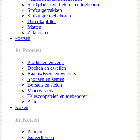
Strijkplank overtrekken en toebehoren
Stofzuigerzakken
Stofzuiger toebehoren
Dampkapfilter
Matten
Zakdoeken
Poetsen
In Poetsen
Producten en zeep
Doeken en dweilen
Raamwissers en wassers
Sponsen en zemen
Borstels en stelen
Vloerwissers
Telescoopstelen en toebehoren
Auto
Koken
In Koken
Pannen
Isoleerflessen