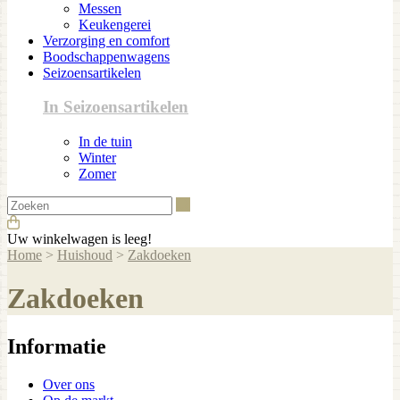
Messen
Keukengerei
Verzorging en comfort
Boodschappenwagens
Seizoensartikelen
In Seizoensartikelen
In de tuin
Winter
Zomer
Zoeken
Uw winkelwagen is leeg!
Home
>
Huishoud
>
Zakdoeken
Zakdoeken
Informatie
Over ons