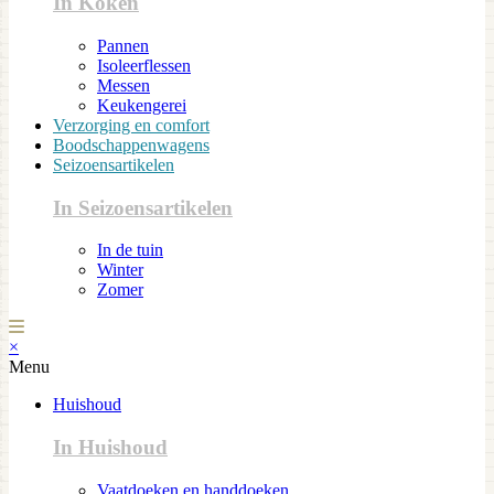
In Koken
Pannen
Isoleerflessen
Messen
Keukengerei
Verzorging en comfort
Boodschappenwagens
Seizoensartikelen
In Seizoensartikelen
In de tuin
Winter
Zomer
×
Menu
Huishoud
In Huishoud
Vaatdoeken en handdoeken