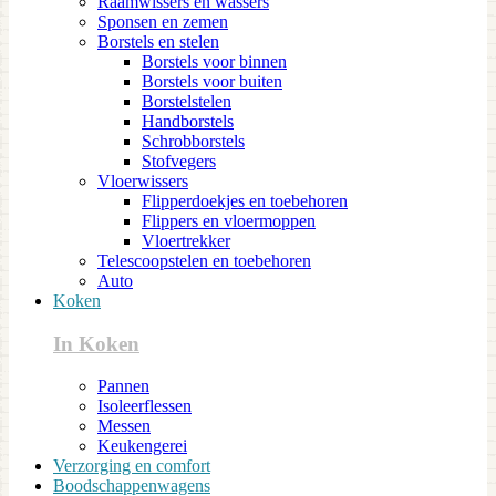
Raamwissers en wassers
Sponsen en zemen
Borstels en stelen
Borstels voor binnen
Borstels voor buiten
Borstelstelen
Handborstels
Schrobborstels
Stofvegers
Vloerwissers
Flipperdoekjes en toebehoren
Flippers en vloermoppen
Vloertrekker
Telescoopstelen en toebehoren
Auto
Koken
In Koken
Pannen
Isoleerflessen
Messen
Keukengerei
Verzorging en comfort
Boodschappenwagens