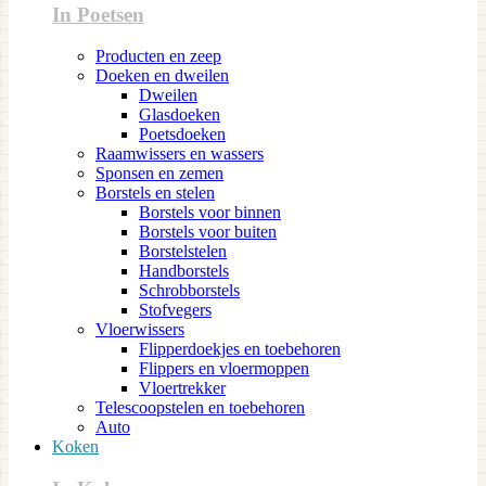
In Poetsen
Producten en zeep
Doeken en dweilen
Dweilen
Glasdoeken
Poetsdoeken
Raamwissers en wassers
Sponsen en zemen
Borstels en stelen
Borstels voor binnen
Borstels voor buiten
Borstelstelen
Handborstels
Schrobborstels
Stofvegers
Vloerwissers
Flipperdoekjes en toebehoren
Flippers en vloermoppen
Vloertrekker
Telescoopstelen en toebehoren
Auto
Koken