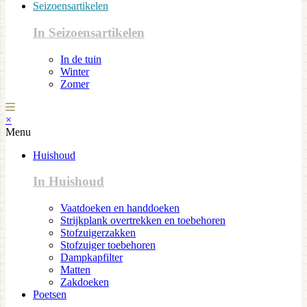
Seizoensartikelen
In Seizoensartikelen
In de tuin
Winter
Zomer
×
Menu
Huishoud
In Huishoud
Vaatdoeken en handdoeken
Strijkplank overtrekken en toebehoren
Stofzuigerzakken
Stofzuiger toebehoren
Dampkapfilter
Matten
Zakdoeken
Poetsen