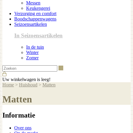
Messen
Keukengerei
Verzorging en comfort
Boodschappenwagens
Seizoensartikelen
In Seizoensartikelen
In de tuin
Winter
Zomer
Zoeken
Uw winkelwagen is leeg!
Home
>
Huishoud
>
Matten
Matten
Informatie
Over ons