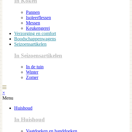
In Koken
Pannen
Isoleerflessen
Messen
Keukengerei
Verzorging en comfort
Boodschappenwagens
Seizoensartikelen
In Seizoensartikelen
In de tuin
Winter
Zomer
×
Menu
Huishoud
In Huishoud
Vaatdoeken en handdoeken