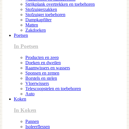
Strijkplank overtrekken en toebehoren
Stofzuigerzakken
Stofzuiger toebehoren
Dampkapfilter
Matten
Zakdoeken
Poetsen
In Poetsen
Producten en zeep
Doeken en dweilen
Raamwissers en wassers
Sponsen en zemen
Borstels en stelen
Vloerwissers
Telescoopstelen en toebehoren
Auto
Koken
In Koken
Pannen
Isoleerflessen