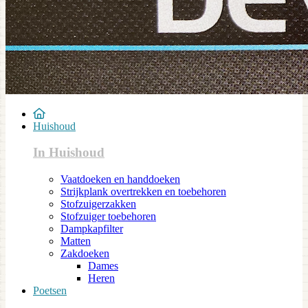
Huishoud
In Huishoud
Vaatdoeken en handdoeken
Strijkplank overtrekken en toebehoren
Stofzuigerzakken
Stofzuiger toebehoren
Dampkapfilter
Matten
Zakdoeken
Dames
Heren
Poetsen