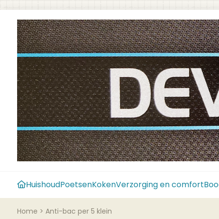
Huishoud
Poetsen
Koken
Verzorging en comfort
Boo
Home
>
Anti-bac per 5 klein