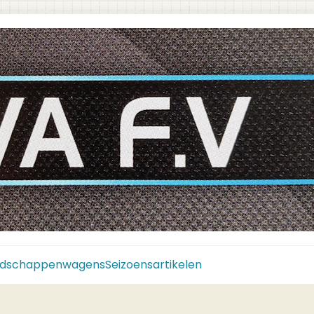
dschappenwagens
Seizoensartikelen