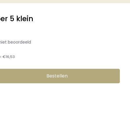
er 5 klein
niet beoordeeld
w:
€16,53
Bestellen