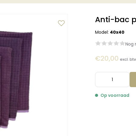
Anti-bac p
Model:
40x40
Nog 
€20,00
excl. bt
Op voorraad