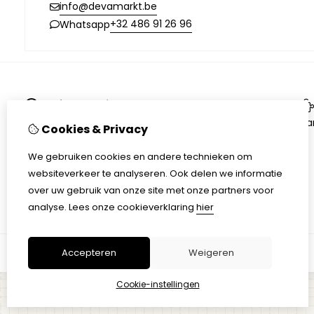
info@devamarkt.be
+32 486 91 26 96
Whatsapp
Informatie
Over ons
Aa
Cookies & Privacy
Op de markt
Verzending
We gebruiken cookies en andere technieken om
Disclaimer
websiteverkeer te analyseren. Ook delen we informatie
Algemene voorwaarden
over uw gebruik van onze site met onze partners voor
analyse.
Lees onze cookieverklaring
hier
Accepteren
Weigeren
Cookie-instellingen