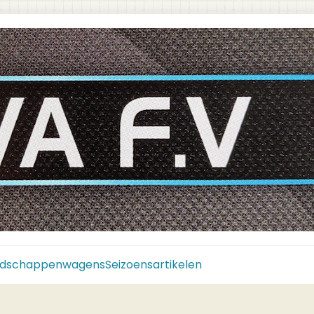
dschappenwagens
Seizoensartikelen