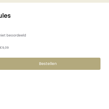
ules
niet beoordeeld
€9,09
Bestellen