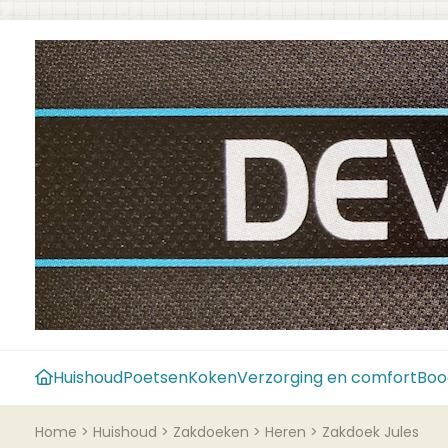
Huishoud
Poetsen
Koken
Verzorging en comfort
Boo
Home
>
Huishoud
>
Zakdoeken
>
Heren
>
Zakdoek Jules