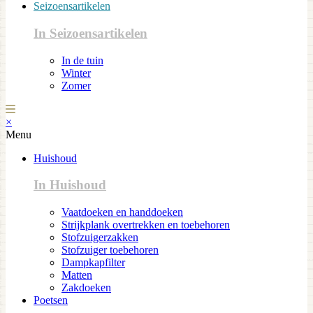
Seizoensartikelen
In Seizoensartikelen
In de tuin
Winter
Zomer
×
Menu
Huishoud
In Huishoud
Vaatdoeken en handdoeken
Strijkplank overtrekken en toebehoren
Stofzuigerzakken
Stofzuiger toebehoren
Dampkapfilter
Matten
Zakdoeken
Poetsen