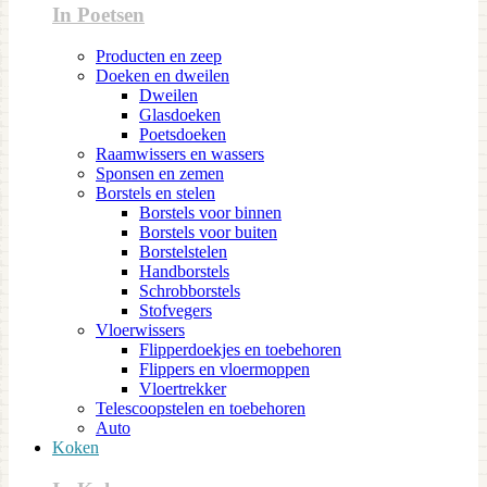
In Poetsen
Producten en zeep
Doeken en dweilen
Dweilen
Glasdoeken
Poetsdoeken
Raamwissers en wassers
Sponsen en zemen
Borstels en stelen
Borstels voor binnen
Borstels voor buiten
Borstelstelen
Handborstels
Schrobborstels
Stofvegers
Vloerwissers
Flipperdoekjes en toebehoren
Flippers en vloermoppen
Vloertrekker
Telescoopstelen en toebehoren
Auto
Koken