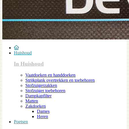
Huishoud
In Huishoud
Vaatdoeken en handdoeken
Strijkplank overtrekken en toebehoren
Stofzuigerzakken
Stofzuiger toebehoren
Dampkapfilter
Matten
Zakdoeken
Dames
Heren
Poetsen