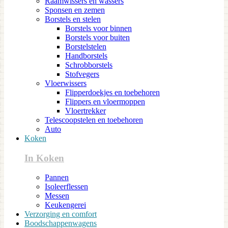
Raamwissers en wassers
Sponsen en zemen
Borstels en stelen
Borstels voor binnen
Borstels voor buiten
Borstelstelen
Handborstels
Schrobborstels
Stofvegers
Vloerwissers
Flipperdoekjes en toebehoren
Flippers en vloermoppen
Vloertrekker
Telescoopstelen en toebehoren
Auto
Koken
In Koken
Pannen
Isoleerflessen
Messen
Keukengerei
Verzorging en comfort
Boodschappenwagens