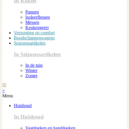
In Koken
Pannen
Isoleerflessen
Messen
Keukengerei
Verzorging en comfort
Boodschappenwagens
Seizoensartikelen
In Seizoensartikelen
In de tuin
Winter
Zomer
×
Menu
Huishoud
In Huishoud
Vaatdoeken en handdoeken