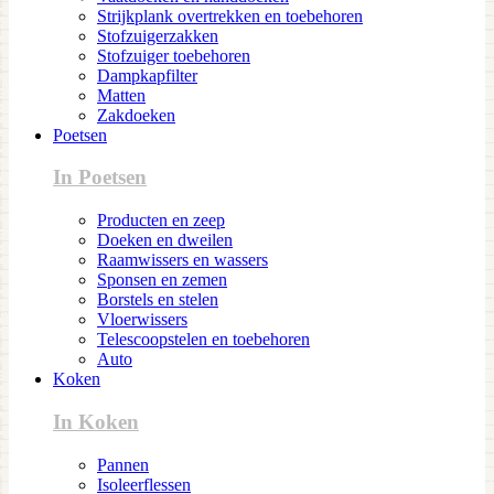
Strijkplank overtrekken en toebehoren
Stofzuigerzakken
Stofzuiger toebehoren
Dampkapfilter
Matten
Zakdoeken
Poetsen
In Poetsen
Producten en zeep
Doeken en dweilen
Raamwissers en wassers
Sponsen en zemen
Borstels en stelen
Vloerwissers
Telescoopstelen en toebehoren
Auto
Koken
In Koken
Pannen
Isoleerflessen