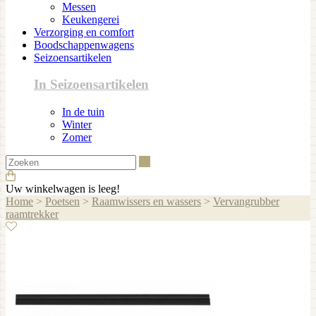
Messen
Keukengerei
Verzorging en comfort
Boodschappenwagens
Seizoensartikelen
In Seizoensartikelen
In de tuin
Winter
Zomer
Zoeken
Uw winkelwagen is leeg!
Home
>
Poetsen
>
Raamwissers en wassers
>
Vervangrubber
raamtrekker