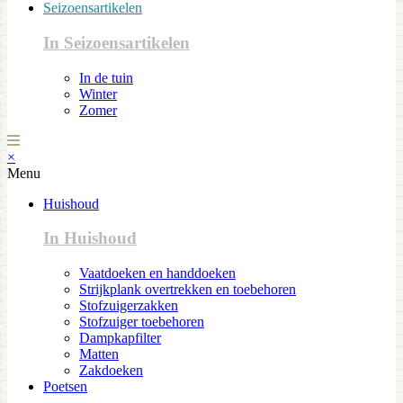
Seizoensartikelen
In Seizoensartikelen
In de tuin
Winter
Zomer
×
Menu
Huishoud
In Huishoud
Vaatdoeken en handdoeken
Strijkplank overtrekken en toebehoren
Stofzuigerzakken
Stofzuiger toebehoren
Dampkapfilter
Matten
Zakdoeken
Poetsen