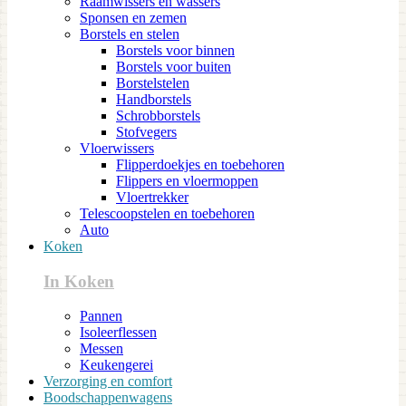
Raamwissers en wassers
Sponsen en zemen
Borstels en stelen
Borstels voor binnen
Borstels voor buiten
Borstelstelen
Handborstels
Schrobborstels
Stofvegers
Vloerwissers
Flipperdoekjes en toebehoren
Flippers en vloermoppen
Vloertrekker
Telescoopstelen en toebehoren
Auto
Koken
In Koken
Pannen
Isoleerflessen
Messen
Keukengerei
Verzorging en comfort
Boodschappenwagens