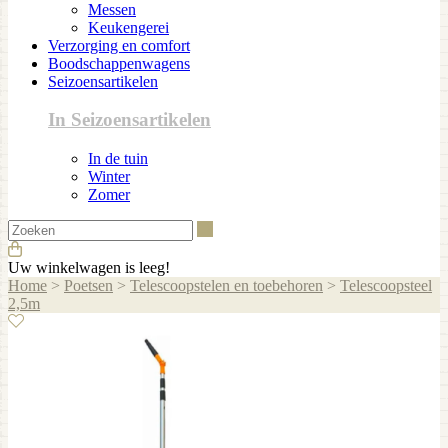
Messen
Keukengerei
Verzorging en comfort
Boodschappenwagens
Seizoensartikelen
In Seizoensartikelen
In de tuin
Winter
Zomer
Zoeken
Uw winkelwagen is leeg!
Home
>
Poetsen
>
Telescoopstelen en toebehoren
>
Telescoopsteel
2,5m