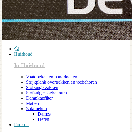
Huishoud
In Huishoud
Vaatdoeken en handdoeken
Strijkplank overtrekken en toebehoren
Stofzuigerzakken
Stofzuiger toebehoren
Dampkapfilter
Matten
Zakdoeken
Dames
Heren
Poetsen