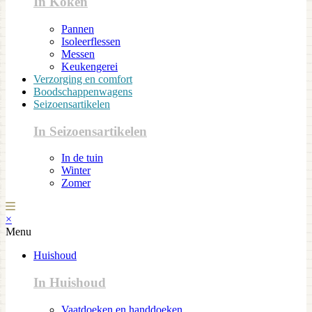
In Koken
Pannen
Isoleerflessen
Messen
Keukengerei
Verzorging en comfort
Boodschappenwagens
Seizoensartikelen
In Seizoensartikelen
In de tuin
Winter
Zomer
×
Menu
Huishoud
In Huishoud
Vaatdoeken en handdoeken