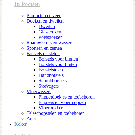
In Poetsen
Producten en zeep
Doeken en dweilen
Dweilen
Glasdoeken
Poetsdoeken
Raamwissers en wassers
Sponsen en zemen
Borstels en stelen
Borstels voor binnen
Borstels voor buiten
Borstelstelen
Handborstels
Schrobborstels
Stofvegers
Vloerwissers
Flipperdoekjes en toebehoren
Flippers en vloermoppen
Vloertrekker
Telescoopstelen en toebehoren
Auto
Koken