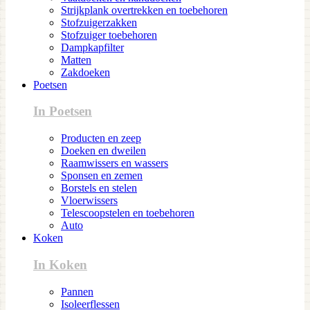
Strijkplank overtrekken en toebehoren
Stofzuigerzakken
Stofzuiger toebehoren
Dampkapfilter
Matten
Zakdoeken
Poetsen
In Poetsen
Producten en zeep
Doeken en dweilen
Raamwissers en wassers
Sponsen en zemen
Borstels en stelen
Vloerwissers
Telescoopstelen en toebehoren
Auto
Koken
In Koken
Pannen
Isoleerflessen