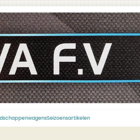
dschappenwagens
Seizoensartikelen