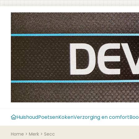
Huishoud
Poetsen
Koken
Verzorging en comfort
Boo
Home
>
Merk
>
Secc