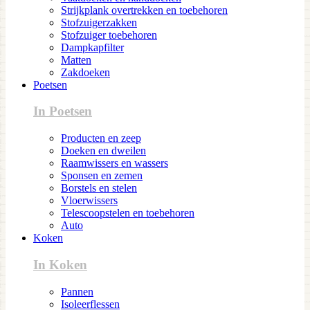
Strijkplank overtrekken en toebehoren
Stofzuigerzakken
Stofzuiger toebehoren
Dampkapfilter
Matten
Zakdoeken
Poetsen
In Poetsen
Producten en zeep
Doeken en dweilen
Raamwissers en wassers
Sponsen en zemen
Borstels en stelen
Vloerwissers
Telescoopstelen en toebehoren
Auto
Koken
In Koken
Pannen
Isoleerflessen