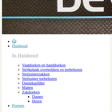
Huishoud
In Huishoud
Vaatdoeken en handdoeken
Strijkplank overtrekken en toebehoren
Stofzuigerzakken
Stofzuiger toebehoren
Dampkapfilter
Matten
Zakdoeken
Dames
Heren
Poetsen