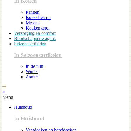
In Koken
Pannen
Isoleerflessen
Messen
Keukengerei
Verzorging en comfort
Boodschappenwagens
Seizoensartikelen
In Seizoensartikelen
In de tuin
Winter
Zomer
×
Menu
Huishoud
In Huishoud
Vaatdoeken en handdoeken