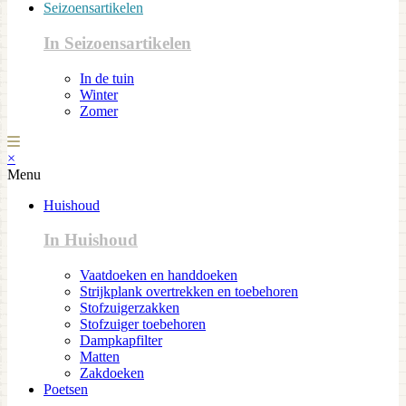
Seizoensartikelen
In Seizoensartikelen
In de tuin
Winter
Zomer
×
Menu
Huishoud
In Huishoud
Vaatdoeken en handdoeken
Strijkplank overtrekken en toebehoren
Stofzuigerzakken
Stofzuiger toebehoren
Dampkapfilter
Matten
Zakdoeken
Poetsen