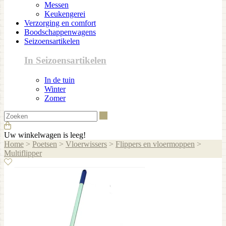
Messen
Keukengerei
Verzorging en comfort
Boodschappenwagens
Seizoensartikelen
In Seizoensartikelen
In de tuin
Winter
Zomer
Zoeken
Uw winkelwagen is leeg!
Home
>
Poetsen
>
Vloerwissers
>
Flippers en vloermoppen
>
Multiflipper