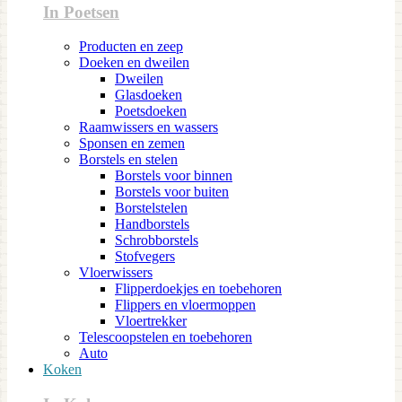
In Poetsen
Producten en zeep
Doeken en dweilen
Dweilen
Glasdoeken
Poetsdoeken
Raamwissers en wassers
Sponsen en zemen
Borstels en stelen
Borstels voor binnen
Borstels voor buiten
Borstelstelen
Handborstels
Schrobborstels
Stofvegers
Vloerwissers
Flipperdoekjes en toebehoren
Flippers en vloermoppen
Vloertrekker
Telescoopstelen en toebehoren
Auto
Koken