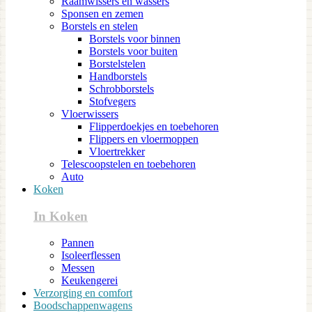
Raamwissers en wassers
Sponsen en zemen
Borstels en stelen
Borstels voor binnen
Borstels voor buiten
Borstelstelen
Handborstels
Schrobborstels
Stofvegers
Vloerwissers
Flipperdoekjes en toebehoren
Flippers en vloermoppen
Vloertrekker
Telescoopstelen en toebehoren
Auto
Koken
In Koken
Pannen
Isoleerflessen
Messen
Keukengerei
Verzorging en comfort
Boodschappenwagens