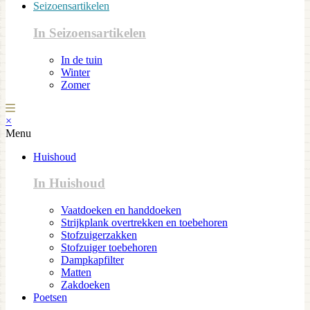
Seizoensartikelen
In Seizoensartikelen
In de tuin
Winter
Zomer
×
Menu
Huishoud
In Huishoud
Vaatdoeken en handdoeken
Strijkplank overtrekken en toebehoren
Stofzuigerzakken
Stofzuiger toebehoren
Dampkapfilter
Matten
Zakdoeken
Poetsen