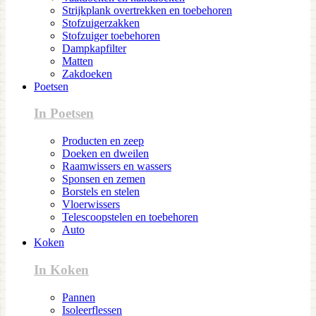
Strijkplank overtrekken en toebehoren
Stofzuigerzakken
Stofzuiger toebehoren
Dampkapfilter
Matten
Zakdoeken
Poetsen
In Poetsen
Producten en zeep
Doeken en dweilen
Raamwissers en wassers
Sponsen en zemen
Borstels en stelen
Vloerwissers
Telescoopstelen en toebehoren
Auto
Koken
In Koken
Pannen
Isoleerflessen