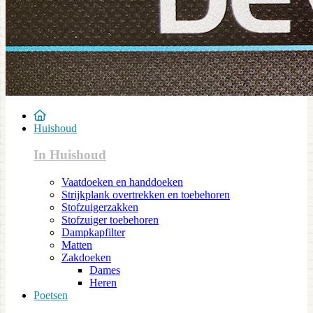
Huishoud
In Huishoud
Vaatdoeken en handdoeken
Strijkplank overtrekken en toebehoren
Stofzuigerzakken
Stofzuiger toebehoren
Dampkapfilter
Matten
Zakdoeken
Dames
Heren
Poetsen