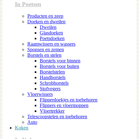
In Poetsen
Producten en zeep
Doeken en dweilen
Dweilen
Glasdoeken
Poetsdoeken
Raamwissers en wassers
Sponsen en zemen
Borstels en stelen
Borstels voor binnen
Borstels voor buiten
Borstelstelen
Handborstels
Schrobborstels
Stofvegers
Vloerwissers
Flipperdoekjes en toebehoren
Flippers en vloermoppen
Vloertrekker
Telescoopstelen en toebehoren
Auto
Koken