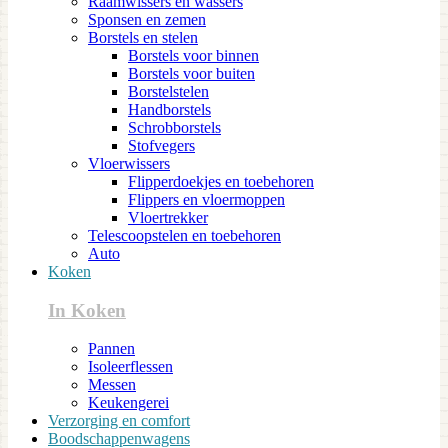
Raamwissers en wassers
Sponsen en zemen
Borstels en stelen
Borstels voor binnen
Borstels voor buiten
Borstelstelen
Handborstels
Schrobborstels
Stofvegers
Vloerwissers
Flipperdoekjes en toebehoren
Flippers en vloermoppen
Vloertrekker
Telescoopstelen en toebehoren
Auto
Koken
In Koken
Pannen
Isoleerflessen
Messen
Keukengerei
Verzorging en comfort
Boodschappenwagens