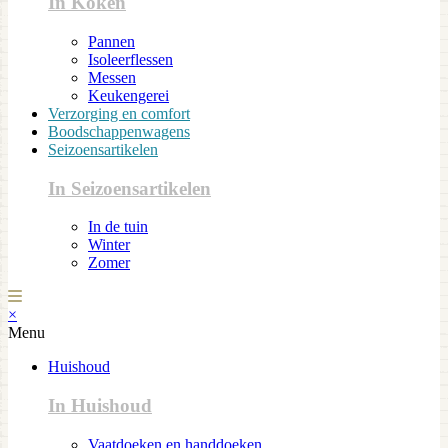
In Koken
Pannen
Isoleerflessen
Messen
Keukengerei
Verzorging en comfort
Boodschappenwagens
Seizoensartikelen
In Seizoensartikelen
In de tuin
Winter
Zomer
×
Menu
Huishoud
In Huishoud
Vaatdoeken en handdoeken