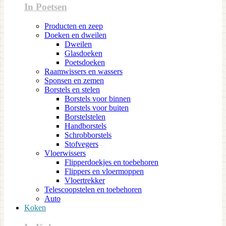
In Poetsen
Producten en zeep
Doeken en dweilen
Dweilen
Glasdoeken
Poetsdoeken
Raamwissers en wassers
Sponsen en zemen
Borstels en stelen
Borstels voor binnen
Borstels voor buiten
Borstelstelen
Handborstels
Schrobborstels
Stofvegers
Vloerwissers
Flipperdoekjes en toebehoren
Flippers en vloermoppen
Vloertrekker
Telescoopstelen en toebehoren
Auto
Koken