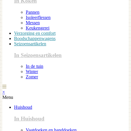
In Koken
Pannen
Isoleerflessen
Messen
Keukengerei
Verzorging en comfort
Boodschappenwagens
Seizoensartikelen
In Seizoensartikelen
In de tuin
Winter
Zomer
×
Menu
Huishoud
In Huishoud
Vaatdoeken en handdoeken