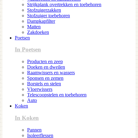
Strijkplank overtrekken en toebehoren
Stofzuigerzakken
Stofzuiger toebehoren
Dampkapfilter
Matten
Zakdoeken
Poetsen
In Poetsen
Producten en zeep
Doeken en dweilen
Raamwissers en wassers
Sponsen en zemen
Borstels en stelen
Vloerwissers
Telescoopstelen en toebehoren
Auto
Koken
In Koken
Pannen
Isoleerflessen