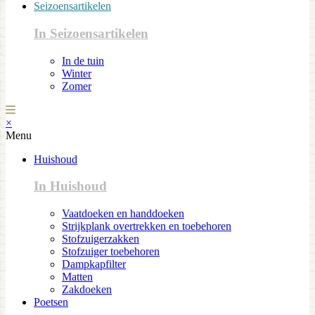
Seizoensartikelen
In Seizoensartikelen
In de tuin
Winter
Zomer
×
Menu
Huishoud
In Huishoud
Vaatdoeken en handdoeken
Strijkplank overtrekken en toebehoren
Stofzuigerzakken
Stofzuiger toebehoren
Dampkapfilter
Matten
Zakdoeken
Poetsen