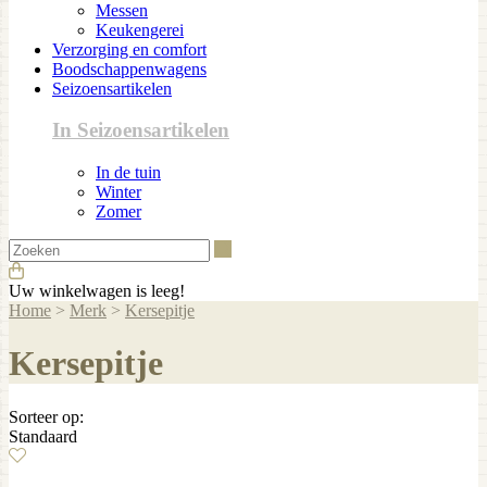
Messen
Keukengerei
Verzorging en comfort
Boodschappenwagens
Seizoensartikelen
In Seizoensartikelen
In de tuin
Winter
Zomer
Zoeken
Uw winkelwagen is leeg!
Home
>
Merk
>
Kersepitje
Kersepitje
Sorteer op:
Standaard