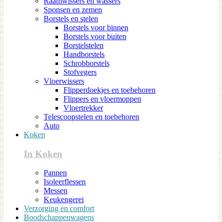
Raamwissers en wassers
Sponsen en zemen
Borstels en stelen
Borstels voor binnen
Borstels voor buiten
Borstelstelen
Handborstels
Schrobborstels
Stofvegers
Vloerwissers
Flipperdoekjes en toebehoren
Flippers en vloermoppen
Vloertrekker
Telescoopstelen en toebehoren
Auto
Koken
In Koken
Pannen
Isoleerflessen
Messen
Keukengerei
Verzorging en comfort
Boodschappenwagens