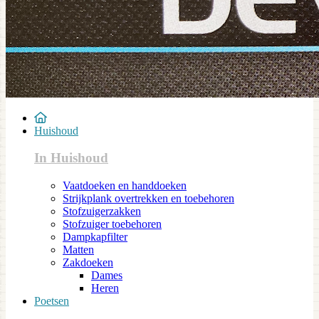
Huishoud
In Huishoud
Vaatdoeken en handdoeken
Strijkplank overtrekken en toebehoren
Stofzuigerzakken
Stofzuiger toebehoren
Dampkapfilter
Matten
Zakdoeken
Dames
Heren
Poetsen