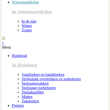
Seizoensartikelen
In Seizoensartikelen
In de tuin
Winter
Zomer
×
Menu
Huishoud
In Huishoud
Vaatdoeken en handdoeken
Strijkplank overtrekken en toebehoren
Stofzuigerzakken
Stofzuiger toebehoren
Dampkapfilter
Matten
Zakdoeken
Poetsen