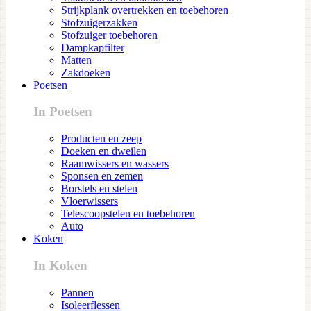
Strijkplank overtrekken en toebehoren
Stofzuigerzakken
Stofzuiger toebehoren
Dampkapfilter
Matten
Zakdoeken
Poetsen
In Poetsen
Producten en zeep
Doeken en dweilen
Raamwissers en wassers
Sponsen en zemen
Borstels en stelen
Vloerwissers
Telescoopstelen en toebehoren
Auto
Koken
In Koken
Pannen
Isoleerflessen