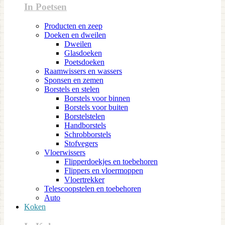
In Poetsen
Producten en zeep
Doeken en dweilen
Dweilen
Glasdoeken
Poetsdoeken
Raamwissers en wassers
Sponsen en zemen
Borstels en stelen
Borstels voor binnen
Borstels voor buiten
Borstelstelen
Handborstels
Schrobborstels
Stofvegers
Vloerwissers
Flipperdoekjes en toebehoren
Flippers en vloermoppen
Vloertrekker
Telescoopstelen en toebehoren
Auto
Koken