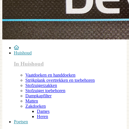
Huishoud
In Huishoud
Vaatdoeken en handdoeken
Strijkplank overtrekken en toebehoren
Stofzuigerzakken
Stofzuiger toebehoren
Dampkapfilter
Matten
Zakdoeken
Dames
Heren
Poetsen