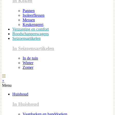
In Koken
Pannen
Isoleerflessen
Messen
Keukengerei
Verzorging en comfort
Boodschappenwagens
Seizoensartikelen
In Seizoensartikelen
In de tuin
Winter
Zomer
×
Menu
Huishoud
In Huishoud
Vaatdoeken en handdoeken