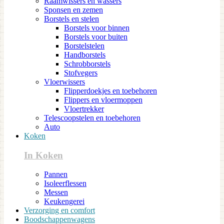
Raamwissers en wassers
Sponsen en zemen
Borstels en stelen
Borstels voor binnen
Borstels voor buiten
Borstelstelen
Handborstels
Schrobborstels
Stofvegers
Vloerwissers
Flipperdoekjes en toebehoren
Flippers en vloermoppen
Vloertrekker
Telescoopstelen en toebehoren
Auto
Koken
In Koken
Pannen
Isoleerflessen
Messen
Keukengerei
Verzorging en comfort
Boodschappenwagens