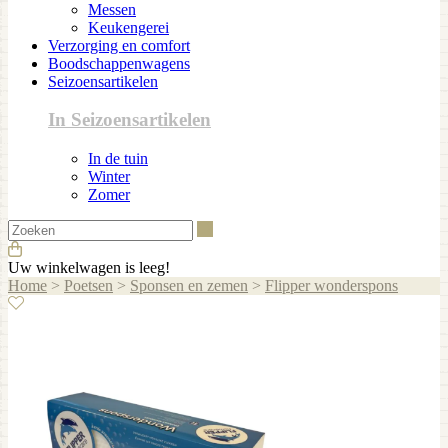
Messen
Keukengerei
Verzorging en comfort
Boodschappenwagens
Seizoensartikelen
In Seizoensartikelen
In de tuin
Winter
Zomer
Zoeken
Uw winkelwagen is leeg!
Home
>
Poetsen
>
Sponsen en zemen
>
Flipper wonderspons