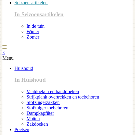
Seizoensartikelen
In Seizoensartikelen
In de tuin
Winter
Zomer
×
Menu
Huishoud
In Huishoud
Vaatdoeken en handdoeken
Strijkplank overtrekken en toebehoren
Stofzuigerzakken
Stofzuiger toebehoren
Dampkapfilter
Matten
Zakdoeken
Poetsen