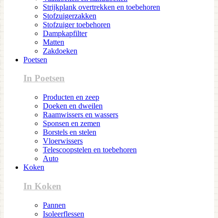
Strijkplank overtrekken en toebehoren
Stofzuigerzakken
Stofzuiger toebehoren
Dampkapfilter
Matten
Zakdoeken
Poetsen
In Poetsen
Producten en zeep
Doeken en dweilen
Raamwissers en wassers
Sponsen en zemen
Borstels en stelen
Vloerwissers
Telescoopstelen en toebehoren
Auto
Koken
In Koken
Pannen
Isoleerflessen