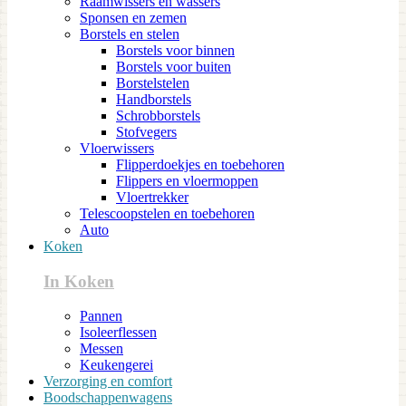
Raamwissers en wassers
Sponsen en zemen
Borstels en stelen
Borstels voor binnen
Borstels voor buiten
Borstelstelen
Handborstels
Schrobborstels
Stofvegers
Vloerwissers
Flipperdoekjes en toebehoren
Flippers en vloermoppen
Vloertrekker
Telescoopstelen en toebehoren
Auto
Koken
In Koken
Pannen
Isoleerflessen
Messen
Keukengerei
Verzorging en comfort
Boodschappenwagens