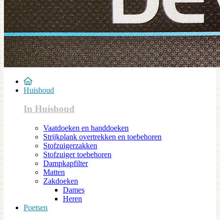
Huishoud
In Huishoud
Vaatdoeken en handdoeken
Strijkplank overtrekken en toebehoren
Stofzuigerzakken
Stofzuiger toebehoren
Dampkapfilter
Matten
Zakdoeken
Dames
Heren
Poetsen