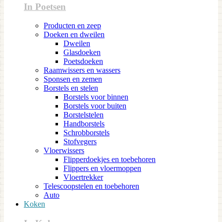
In Poetsen
Producten en zeep
Doeken en dweilen
Dweilen
Glasdoeken
Poetsdoeken
Raamwissers en wassers
Sponsen en zemen
Borstels en stelen
Borstels voor binnen
Borstels voor buiten
Borstelstelen
Handborstels
Schrobborstels
Stofvegers
Vloerwissers
Flipperdoekjes en toebehoren
Flippers en vloermoppen
Vloertrekker
Telescoopstelen en toebehoren
Auto
Koken