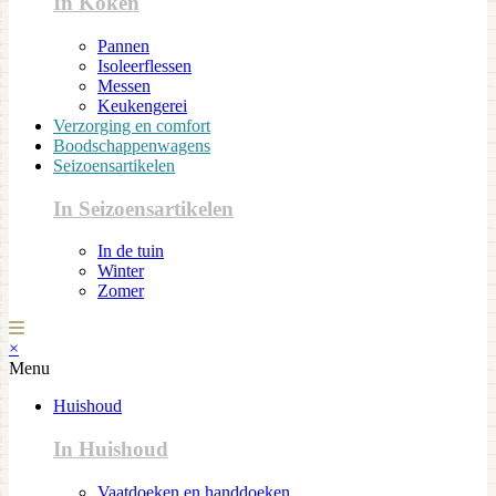
In Koken
Pannen
Isoleerflessen
Messen
Keukengerei
Verzorging en comfort
Boodschappenwagens
Seizoensartikelen
In Seizoensartikelen
In de tuin
Winter
Zomer
×
Menu
Huishoud
In Huishoud
Vaatdoeken en handdoeken