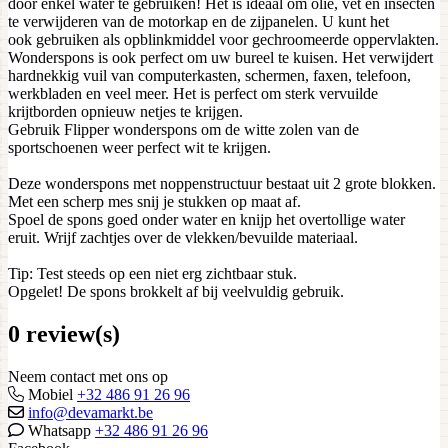
door enkel water te gebruiken! Het is ideaal om olie, vet en insecten
te verwijderen van de motorkap en de zijpanelen. U kunt het
ook gebruiken als opblinkmiddel voor gechroomeerde oppervlakten.
Wonderspons is ook perfect om uw bureel te kuisen. Het verwijdert
hardnekkig vuil van computerkasten, schermen, faxen, telefoon,
werkbladen en veel meer. Het is perfect om sterk vervuilde
krijtborden opnieuw netjes te krijgen.
Gebruik Flipper wonderspons om de witte zolen van de
sportschoenen weer perfect wit te krijgen.
Deze wonderspons met noppenstructuur bestaat uit 2 grote blokken.
Met een scherp mes snij je stukken op maat af.
Spoel de spons goed onder water en knijp het overtollige water
eruit. Wrijf zachtjes over de vlekken/bevuilde materiaal.
Tip: Test steeds op een niet erg zichtbaar stuk.
Opgelet! De spons brokkelt af bij veelvuldig gebruik.
0 review(s)
Neem contact met ons op
Mobiel
+32 486 91 26 96
info@devamarkt.be
Whatsapp
+32 486 91 26 96