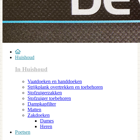
Huishoud
In Huishoud
Vaatdoeken en handdoeken
Strijkplank overtrekken en toebehoren
Stofzuigerzakken
Stofzuiger toebehoren
Dampkapfilter
Matten
Zakdoeken
Dames
Heren
Poetsen