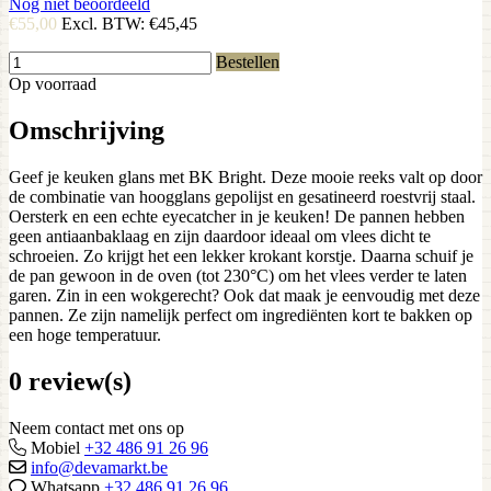
Nog niet beoordeeld
€55,00
Excl. BTW:
€45,45
Bestellen
Op voorraad
Omschrijving
Geef je keuken glans met BK Bright. Deze mooie reeks valt op door
de combinatie van hoogglans gepolijst en gesatineerd roestvrij staal.
Oersterk en een echte eyecatcher in je keuken! De pannen hebben
geen antiaanbaklaag en zijn daardoor ideaal om vlees dicht te
schroeien. Zo krijgt het een lekker krokant korstje. Daarna schuif je
de pan gewoon in de oven (tot 230°C) om het vlees verder te laten
garen. Zin in een wokgerecht? Ook dat maak je eenvoudig met deze
pannen. Ze zijn namelijk perfect om ingrediënten kort te bakken op
een hoge temperatuur.
0 review(s)
Neem contact met ons op
Mobiel
+32 486 91 26 96
info@devamarkt.be
Whatsapp
+32 486 91 26 96