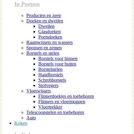
In Poetsen
Producten en zeep
Doeken en dweilen
Dweilen
Glasdoeken
Poetsdoeken
Raamwissers en wassers
Sponsen en zemen
Borstels en stelen
Borstels voor binnen
Borstels voor buiten
Borstelstelen
Handborstels
Schrobborstels
Stofvegers
Vloerwissers
Flipperdoekjes en toebehoren
Flippers en vloermoppen
Vloertrekker
Telescoopstelen en toebehoren
Auto
Koken