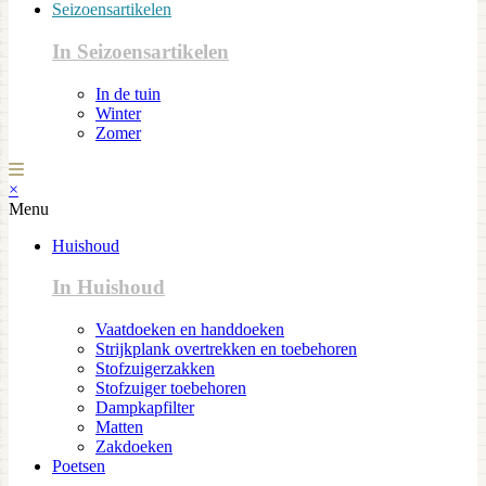
Seizoensartikelen
In Seizoensartikelen
In de tuin
Winter
Zomer
×
Menu
Huishoud
In Huishoud
Vaatdoeken en handdoeken
Strijkplank overtrekken en toebehoren
Stofzuigerzakken
Stofzuiger toebehoren
Dampkapfilter
Matten
Zakdoeken
Poetsen