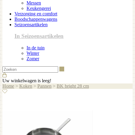
Messen
Keukengerei
Verzorging en comfort
Boodschappenwagens
Seizoensartikelen
In Seizoensartikelen
In de tuin
Winter
Zomer
Zoeken
Uw winkelwagen is leeg!
Home
>
Koken
>
Pannen
>
BK bright 28 cm