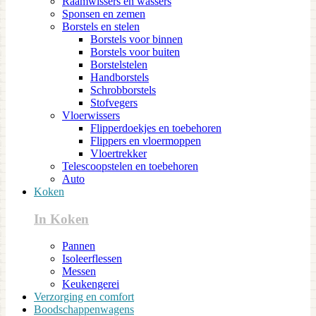
Raamwissers en wassers
Sponsen en zemen
Borstels en stelen
Borstels voor binnen
Borstels voor buiten
Borstelstelen
Handborstels
Schrobborstels
Stofvegers
Vloerwissers
Flipperdoekjes en toebehoren
Flippers en vloermoppen
Vloertrekker
Telescoopstelen en toebehoren
Auto
Koken
In Koken
Pannen
Isoleerflessen
Messen
Keukengerei
Verzorging en comfort
Boodschappenwagens