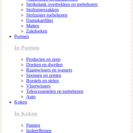
Strijkplank overtrekken en toebehoren
Stofzuigerzakken
Stofzuiger toebehoren
Dampkapfilter
Matten
Zakdoeken
Poetsen
In Poetsen
Producten en zeep
Doeken en dweilen
Raamwissers en wassers
Sponsen en zemen
Borstels en stelen
Vloerwissers
Telescoopstelen en toebehoren
Auto
Koken
In Koken
Pannen
Isoleerflessen