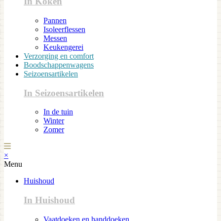
In Koken
Pannen
Isoleerflessen
Messen
Keukengerei
Verzorging en comfort
Boodschappenwagens
Seizoensartikelen
In Seizoensartikelen
In de tuin
Winter
Zomer
×
Menu
Huishoud
In Huishoud
Vaatdoeken en handdoeken