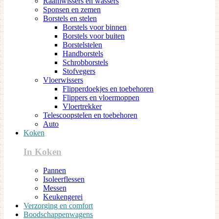
Raamwissers en wassers
Sponsen en zemen
Borstels en stelen
Borstels voor binnen
Borstels voor buiten
Borstelstelen
Handborstels
Schrobborstels
Stofvegers
Vloerwissers
Flipperdoekjes en toebehoren
Flippers en vloermoppen
Vloertrekker
Telescoopstelen en toebehoren
Auto
Koken
In Koken
Pannen
Isoleerflessen
Messen
Keukengerei
Verzorging en comfort
Boodschappenwagens