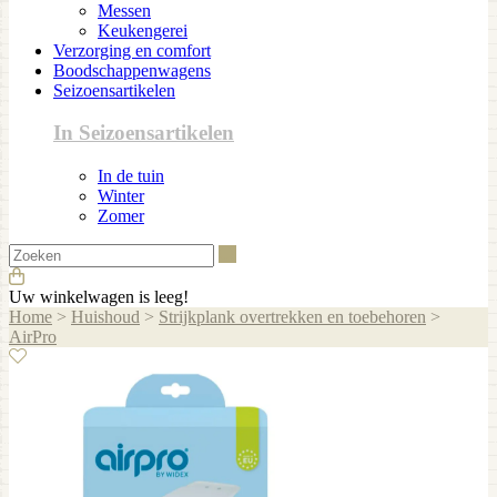
Messen
Keukengerei
Verzorging en comfort
Boodschappenwagens
Seizoensartikelen
In Seizoensartikelen
In de tuin
Winter
Zomer
Zoeken
Uw winkelwagen is leeg!
Home
>
Huishoud
>
Strijkplank overtrekken en toebehoren
>
AirPro