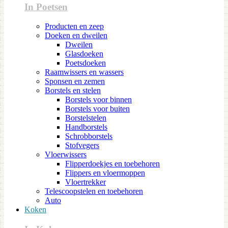
In Poetsen
Producten en zeep
Doeken en dweilen
Dweilen
Glasdoeken
Poetsdoeken
Raamwissers en wassers
Sponsen en zemen
Borstels en stelen
Borstels voor binnen
Borstels voor buiten
Borstelstelen
Handborstels
Schrobborstels
Stofvegers
Vloerwissers
Flipperdoekjes en toebehoren
Flippers en vloermoppen
Vloertrekker
Telescoopstelen en toebehoren
Auto
Koken