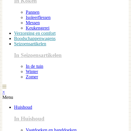
In Koken
Pannen
Isoleerflessen
Messen
Keukengerei
Verzorging en comfort
Boodschappenwagens
Seizoensartikelen
In Seizoensartikelen
In de tuin
Winter
Zomer
×
Menu
Huishoud
In Huishoud
Vaatdoeken en handdoeken