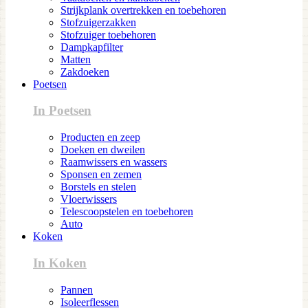
Strijkplank overtrekken en toebehoren
Stofzuigerzakken
Stofzuiger toebehoren
Dampkapfilter
Matten
Zakdoeken
Poetsen
In Poetsen
Producten en zeep
Doeken en dweilen
Raamwissers en wassers
Sponsen en zemen
Borstels en stelen
Vloerwissers
Telescoopstelen en toebehoren
Auto
Koken
In Koken
Pannen
Isoleerflessen