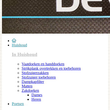
Huishoud
In Huishoud
Vaatdoeken en handdoeken
Strijkplank overtrekken en toebehoren
Stofzuigerzakken
Stofzuiger toebehoren
Dampkapfilter
Matten
Zakdoeken
Dames
Heren
Poetsen