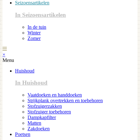
Seizoensartikelen
In Seizoensartikelen
In de tuin
Winter
Zomer
×
Menu
Huishoud
In Huishoud
Vaatdoeken en handdoeken
Strijkplank overtrekken en toebehoren
Stofzuigerzakken
Stofzuiger toebehoren
Dampkapfilter
Matten
Zakdoeken
Poetsen