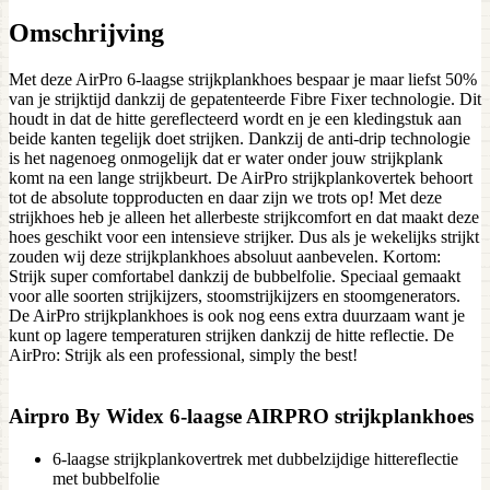
Omschrijving
Met deze AirPro 6-laagse strijkplankhoes bespaar je maar liefst 50%
van je strijktijd dankzij de gepatenteerde Fibre Fixer technologie. Dit
houdt in dat de hitte gereflecteerd wordt en je een kledingstuk aan
beide kanten tegelijk doet strijken. Dankzij de anti-drip technologie
is het nagenoeg onmogelijk dat er water onder jouw strijkplank
komt na een lange strijkbeurt. De AirPro strijkplankovertek behoort
tot de absolute topproducten en daar zijn we trots op! Met deze
strijkhoes heb je alleen het allerbeste strijkcomfort en dat maakt deze
hoes geschikt voor een intensieve strijker. Dus als je wekelijks strijkt
zouden wij deze strijkplankhoes absoluut aanbevelen. Kortom:
Strijk super comfortabel dankzij de bubbelfolie. Speciaal gemaakt
voor alle soorten strijkijzers, stoomstrijkijzers en stoomgenerators.
De AirPro strijkplankhoes is ook nog eens extra duurzaam want je
kunt op lagere temperaturen strijken dankzij de hitte reflectie. De
AirPro: Strijk als een professional, simply the best!
Airpro By Widex 6-laagse AIRPRO strijkplankhoes
6-laagse strijkplankovertrek met dubbelzijdige hittereflectie
met bubbelfolie